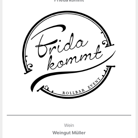
Frieda kommt
Wein
Weingut Müller